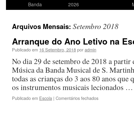
para
Banda
2026
o
Setembro 2018
Arquivos Mensais:
conteúdo
Arranque do Ano Letivo na Es
Publicado em
16 Setembro, 2018
por
admin
No dia 29 de setembro de 2018 a partir 
Música da Banda Musical de S. Martinho
todas as crianças do 3 aos 80 anos que
os instrumentos musicais lecionados 
em
Publicado em
Escola
|
Comentários fechados
Arranque
do
Ano
Letivo
na
Escola